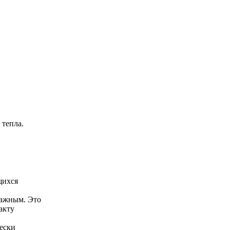
 тепла.
щихся
важным. Это
акту
ески